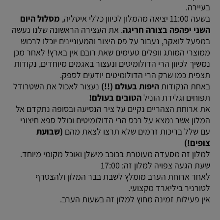
בעיירה.
בשעה 11:00 יציאה מהמלון לכיוון כללי איטליה,
מסלול היום
השני יפהפה בצורה חריגה
. את העצירה הראשונה שלנו נעשה
במפעל לואקר, נעבור על פס היצור והמעוניינים יוכלו לרכוש
ממוצרי המותג וופלים טעימים שאת רובם אין בארץ! לאחר מכן
נמשיך לכיוון הרי הדולומיטים ונעצור באגמים מיוחדים, נקודות
תצפית כמו שרק הרי הדולומיטים יודעים לספק.
באחת הנקודות
היפות בעולם (!!)
נעצור לאכול את השטרודל
תפוחים וגלידת הוניל
הטובים בעולם!
את ארוחת הצהריים נקיים על ציר הנסיעה ובסופה נתקדם אל
המלון אשר נמצא על רכס הרי הדולומיטים וכולל ספא חיצוני
עם שלל בריכות זרמים שלא תרצו לצאת מהם
(שבועת
צופים!)
למלון זה מסעדה מעוטרת בכוכב מישלן ואוכל מקומי מיוחד.
שעת הגעה צפויה למלון זה: 17:00
לאחר ארוחת הערב מומלץ לשבת בבר המלון ולהצטרף
לטורניר ביליארד מקצועי.
אין פעילות זמינה מחוץ למלון זה בשעות הערב.