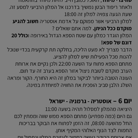
ולאחר ריפוד הבטן נמשיך בדרכנו אל המלון הרביעי למסע זה.
שעת הגעה צפויה למלון זה 18:00
למלון הרביעי אשר ממוקם על אדמת אוסטריה
חשוב להגיע
מוקדם ככל הניתן.
למה אתם שואלים ?
המלון הוגדר כמלון עם שטח הספא הגדול באירופה ו
כולל 20
דונם של ספא!
הדבר מצריך לא מעט הליכה, בחלקה תת קרקעית בכדי שנוכל
להנות מכל הפעילות שיש למלון להציע.
מתחם הספא פתוח עד השעה 22:00 ולכן נקיים את ארוחת
הערב מוקדם לטובת ניצול אזור הספא בערב זה עד תום.
העונה הטובה ביותר לביקור במלון זה היא החורף. הקור ומראה
השלג הלבן סביב הופכית את החוויה למיוחדת במינה.
יום 6 –
אוסטריה - גרמניה - ישראל
היציאה מהמלון למסלול תהיה בשעה 11:00
גם היום (כמה מפתיע) מתחם הספא ממש שווה וממתין לכם
החל מהשעה 08:00, זה הזמן לפתוח את הבוקר בבריכות
החמות לצד הנוף האלוהי המקיף אותן.
את ארוחת הבוקר נעשה בסמוך לעזיבת המלון ונתחיל יום