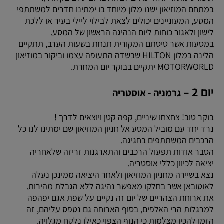
במתחם המוזיאון ישנו מלון מיוחד בו ימתינו חדרים למשתתפי
המסע, המעוניינים יכולים לצאת לבילוי ליילי בעיר או ללכת
לישון ולאגור כוחות ליום הנהיגה הראשון של המסע.
במסעות אשר טיסתם המקורית תנחת בשעות הערב, תתקיים
הלינה במלון HILTON שבשדה התעופה עצמו וביקור במוזיאון
MOTORWORLD יתקיים בבוקר יום המחרת.
יום 2 –
גרמניה - אוסטריה
בוקר טוב! צחצחו שיניים, קפה קטן ויוצאים לדרך !
נרד יחד עם מוביל המסע אל חניון המוזיאון שם ימתינו לנו כל
הרכבים המשתתפים בחגיגה.
הסבר אודות תפעול הרכבים והתארגנות זריזה שלאחריה
יציאה לכיוון כללי אוסטריה.
נצא בשיירה מחניון המוזיאון ולאחר היציאה ממינכן נעלה
לאוטובאן אשר בחלקו מאפשר נהיגה ללא הגבלת מהירות.
את ארוחת הצהריים של יום זה נקיים על שפת אגם יפהפה
למרגלות הרי האלפים, בסוף הארוחה גם נטפס עליהם, זה
הזמן להכין מצלמות כי הנוף הצפוי כאילו נלקח מגלויה.