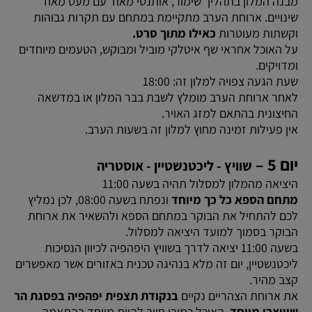
מבנה המלון בתהליך שימור, אותנטי מאוד עם מעט מאוד
שינויים. ארוחת הערב מתקיימת במתחם עם תקרות גבוהות
וקשתות מעוטרות
כאילו מתוך סרט.
על האוכל אחראי שף איטלקי מוביל ומבוקש, הטעמים מיוחדים
ומדויקים.
שעת הגעה צפויה למלון זה: 18:00
לאחר ארוחת הערב מומלץ לשבת בבר המלון או במדשאה
החיצונית בהתאם למזג האויר.
אין פעילות זמינה מחוץ למלון זה בשעות הערב.
יום 5 –
שוויץ - ליכטנשטיין - אוסטריה
היציאה מהמלון למסלול תהיה בשעה 11:00
מתחם הספא כל כך מיוחד
ונפתח בשעה 08:00, לכן נמליץ
לכם להתחיל את הבוקר במתחם הספא ולהשאיר את ארוחת
הבוקר בסמוך למועד היציאה למסלול.
בשעה 11:00 יציאה לדרך בשוויץ היפהפיה לכיוון הנסיכות
ליכטנשטיין, יום זה מלא בנהיגה טכנית באזורים אשר מאפשרים
קצב מהיר.
את ארוחת הצהריים נקיים
בנקודת תצפית יפהפיה בפסגת הר
שוויצרי מיוחד
, האוכל כמובן חייב להיות מיוחד בהתאמה