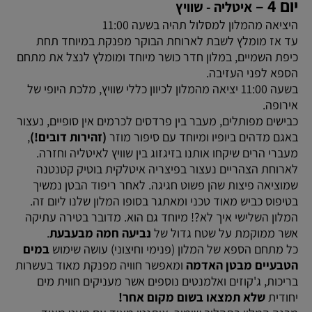
יום 4 –
איטליה - שוויץ
היציאה מהמלון למסלול תהיה בשעה 11:00
עד אז מומלץ לשבת לארוחת הבוקר מפנקת במיוחד תחת
כיפת השמיים, במלון חדר כושר מיוחד ומומלץ לנצל את מתחם
הספא לפני העזיבה.
בשעה 11:00 יציאה מהמלון לכיוון כללי שוויץ, מלכת היופי של
אירופה.
כבישים מפותלים, מעבר בין פרדסים לכרמים אין סופיים, נעצור
באגם מדהים ביופיו ומיוחד עם סיפור מוזר
(זהירות דובים!)
,
מעברי הרים שיקחו אותנו בזיגזוג בין שוויץ לאיטליה וחזרה.
לארוחת הצהריים נעצור בפיצריה איטלקית בוטיק קטנטנה
שמוציאה פיצות שהן פשוט חגיגה. לאחר ריפוד הבטן נמשיך
בטיפוס כביש מאוד טכני ומאתגר בסופו המלון שלנו ליום זה.
המלון השלישי איך לא?! מיוחד גם הוא. מדובר בטירה עתיקה
אשר ממוקמת על שטח גדול של
נביעה חמה מבעבעת
.
כל מתחם הספא של המלון (פנימי וחיצוני) עושה שימוש
במים
הטבעיים מבטן האדמה
ומאפשר חוויה מפנקת מאוד בעשרות
בריכות, ג'קוזים ואלמנטים נוספים אשר מעניקים חווית מים
יחודית
שלא תמצאו בשום מקום אחר!