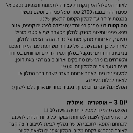
לאורך המסלול המון נקודות עצירה לתמונות ותצפית. נטפס אל
פסגת ההר בגובה 2700 מטר מעל פני הים ומשם נמשיך
במגמת ירידה עד למלון הקסום הראשון שלנו.
מה קסום בו?
מפנק במיוחד עם ירידה לפרטים קטנים, אזור
ספא פנימי וחיצוני מפנק. למלון מסעדת שף אוסטרי מוביל
מעוטר, הארוחות מתקיימות על גדות הנהר הצמוד למלון,
לאחר כל כך הרבה שנים של עבודה משותפת עם המלון הפכנו
בני בית, החדרים שנקבל במלון תמיד גדולים ומרווחים במיוחד
והאורחים בו מרגישים מחובקים ואהובים בצורה יוצאת דופן.
שעת הגעה צפויה למלון זה: 19:00
למעוניינים ניתן לאחר ארוחת הערב לשבת בבר המלון או
לצאת לבלות בעיירה.
המלצתנו? עברנו יום ארוך, נעבור מחר יום ארוך. לכו לישון (:
יום 3 –
אוסטריה - איטליה
היציאה מהמלון למסלול תהיה בשעה 11:00
עד אז מומלץ לשבת לארוחת הבוקר על גדות הנהר, להיכנס
למתחם הספא ולחובבי הכושר נמליץ לצאת לסיבוב ריצה קצר
לאורך הנהר או לקחת מלובי המלון אופניים ולצאת לסיור