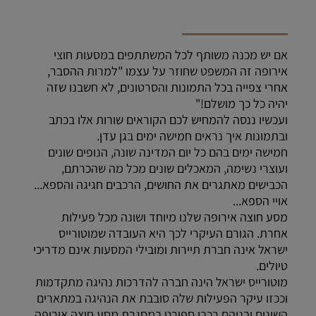
אם יש מכנה משותף לכל המשתתפים במסעות חוצי
אירופה זה המשפט שחוזר על עצמו "למרות ההסבר,
אחרי צפייה בכל התמונות והסרטונים, לא חשבנו שזה
יהיה כל כך מושלם!"
ועכשיו ננסה להמחיש לכם הקוראים שורות אלו בכתב
ובתמונות איך נראים חמישה ימים בגן עדן.
חמישה ימים בהם כל יום המדינה שונה, הנופים שונים
ועוצרי נשימה, המאכלים שונים מכל מה שהכרתם,
הכבישים מאתגרים את החושים, הרכבים חגיגה והספא...
אויי הספא...
מסע חוצה אירופה שלנו מיוחד ושונה מכל פעילות
אחרת. הגורם העיקרי לכך היא העובדה שמוטורייס
ישראל אינה חברת תיירות ומובילי המסעות אינם מדריכי
טיולים.
מוטורייס ישראל הינה חברה להדרכות נהיגה מתקדמות
וככזו עיקר הפעילות שלה סובבת את הנהיגה במתארים
השונים ובניהם רכבי ספורט במסגרת מסע חוצה אירופה.