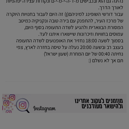
נהיגה גם הוא ובכבישים מ-ד-ה-י-מ-י-ם ונקודות עצירה יפהפיות
לאורך הדרך.
עבור דורשי השופינג למיניהם(ן) זה היום לעבור בחנויות היוקרה
של מרכז העיר, להתפנק עם בירה טובה ונקניקיה כמיטב
המסורת הבווארית ולהגיע לשדה התעופה בסוף היום,
עמוסים בחוויות וזיכרונות שיישארו איתנו לעד.
בסמוך לשעה 18:00 נחזיר את האופנועים לשדה התעופה
בעצב רב ובשעה 20:00 נעלה על טיסה בחזרה לארץ, צפי
נחיתה 00:40 של יום המחרת (שעון ישראל)
תם אך לא נשלם (: