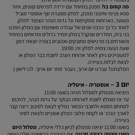
מה קסום בו?
מפנק במיוחד עם ירידה לפרטים קטנים, אזור
ספא פנימי וחיצוני מפנק. למלון מסעדת שף אוסטרי מוביל
מעוטר, הארוחות מתקיימות על גדות הנהר הצמוד למלון,
לאחר כל כך הרבה שנים של עבודה משותפת עם המלון הפכנו
בני בית, החדרים שנקבל במלון תמיד גדולים ומרווחים במיוחד
והאורחים בו מרגישים מחובקים ואהובים בצורה יוצאת דופן.
שעת הגעה צפויה למלון זה: 19:00
למעוניינים ניתן לאחר ארוחת הערב לשבת בבר המלון או
לצאת לבלות בעיירה.
המלצתנו? עברנו יום ארוך, נעבור מחר יום ארוך. לכו לישון (:
יום 3 –
אוסטריה - איטליה
היציאה מהמלון למסלול תהיה בשעה 11:00
עד אז מומלץ לשבת לארוחת הבוקר על גדות הנהר, להיכנס
למתחם הספא ולחובבי הכושר נמליץ לצאת לסיבוב ריצה קצר
לאורך הנהר או לקחת מלובי המלון אופניים ולצאת לסיור
בעיירה.
בשעה 11:00 יציאה מהמלון לכיוון כללי איטליה,
מסלול היום
השני יפהפה בצורה חריגה
. את העצירה הראשונה שלנו נעשה