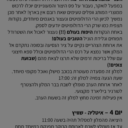
במפעל לואקר, נעבור על פס היצור והמעוניינים יוכלו לרכוש
ממוצרי המותג וופלים טעימים שאת רובם אין בארץ! לאחר מכן
נמשיך לכיוון הרי הדולומיטים ונעצור באגמים מיוחדים, נקודות
תצפית כמו שרק הרי הדולומיטים יודעים לספק.
באחת הנקודות
היפות בעולם (!!)
נעצור לאכול את השטרודל
תפוחים וגלידת הוניל
הטובים בעולם!
את ארוחת הצהריים נקיים על ציר הנסיעה ובסופה נתקדם אל
המלון אשר נמצא על רכס הרי הדולומיטים וכולל ספא חיצוני
עם שלל בריכות זרמים שלא תרצו לצאת מהם
(שבועת
צופים!)
למלון זה מסעדה מעוטרת בכוכב מישלן ואוכל מקומי מיוחד.
שעת הגעה צפויה למלון זה: 17:00
לאחר ארוחת הערב מומלץ לשבת בבר המלון ולהצטרף
לטורניר ביליארד מקצועי.
אין פעילות זמינה מחוץ למלון זה בשעות הערב.
יום 4 –
איטליה - שוויץ
היציאה מהמלון למסלול תהיה בשעה 11:00
עד אז מומלץ לשבת לארוחת הבוקר מפנקת במיוחד תחת