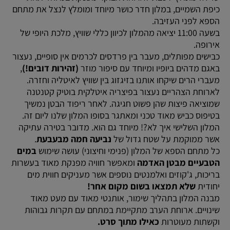
כיפת השמיים, במלון חדר כושר מיוחד ומומלץ לנצל את מתחם
הספא לפני העזיבה.
בשעה 11:00 יציאה מהמלון לכיוון כללי שוויץ, מלכת היופי של
אירופה.
כבישים מפותלים, מעבר בין פרדסים לכרמים אין סופיים, נעצור
באגם מדהים ביופיו ומיוחד עם סיפור מוזר
(זהירות דובים!)
,
מעברי הרים שיקחו אותנו בזיגזוג בין שוויץ לאיטליה וחזרה.
לארוחת הצהריים נעצור בפיצריה איטלקית בוטיק קטנטנה
שמוציאה פיצות שהן פשוט חגיגה. לאחר ריפוד הבטן נמשיך
בטיפוס כביש מאוד טכני ומאתגר בסופו המלון שלנו ליום זה.
המלון השלישי איך לא?! מיוחד גם הוא. מדובר בטירה עתיקה
אשר ממוקמת על שטח גדול של
נביעה חמה מבעבעת
.
כל מתחם הספא של המלון (פנימי וחיצוני) עושה שימוש
במים
הטבעיים מבטן האדמה
ומאפשר חוויה מפנקת מאוד בעשרות
בריכות, ג'קוזים ואלמנטים נוספים אשר מעניקים חווית מים
יחודית
שלא תמצאו בשום מקום אחר!
מבנה המלון בתהליך שימור, אותנטי מאוד עם מעט מאוד
שינויים. ארוחת הערב מתקיימת במתחם עם תקרות גבוהות
וקשתות מעוטרות
כאילו מתוך סרט.