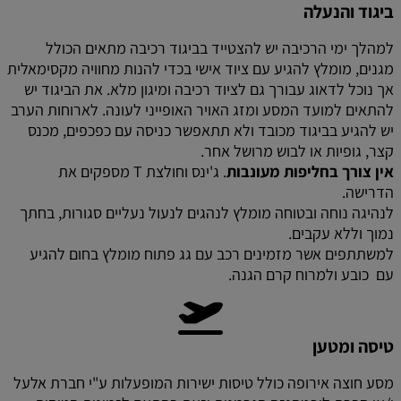
ביגוד והנעלה
למהלך ימי הרכיבה יש להצטייד בביגוד רכיבה מתאים הכולל
מגנים, מומלץ להגיע עם ציוד אישי בכדי להנות מחוויה מקסימאלית
אך נוכל לדאוג עבורך גם לציוד רכיבה ומיגון מלא. את הביגוד יש
להתאים למועד המסע ומזג האויר האופייני לעונה. לארוחות הערב
יש להגיע בביגוד מכובד ולא תתאפשר כניסה עם כפכפים, מכנס
קצר, גופיות או לבוש מרושל אחר.
אין צורך בחליפות מעונבות
. ג'ינס וחולצת T מספקים את
הדרישה.
לנהיגה נוחה ובטוחה מומלץ לנהגים לנעול נעליים סגורות, בחתך
נמוך וללא עקבים.
למשתתפים אשר מזמינים רכב עם גג פתוח מומלץ בחום להגיע
עם כובע ולמרוח קרם הגנה.
טיסה ומטען
מסע חוצה אירופה כולל טיסות ישירות המופעלות ע"י חברת אלעל