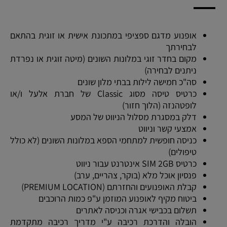
באירוע מורכב המשלב בתוכו אופנועים עוצמתיים בכבישי נהיגה
ורכיבה טכניים תוך מעבר בין מדינות שונות ותשומת לב למקצבי
נהיגה שונים בין המשתתפים במסע.
אופנוע מדגם ספציפי במתכונת אישית או זוגית בהתאם
מדריכי המסעות של MOTORACE ISRAEL הינם מדריכי נהיגה
לבחירתך
מתקדמת בעלי ניסיון רב בהובלת קבוצות רכובות במתארים
מקום בחדר זוגי במלונות השונים (מיטה זוגית או נפרדת
שונים ספורטיביים ו/או ממשלתיים.
ניתנים לבחירה)
חשוב לציין כי MOTORACE ISRAEL אינה חברת טיולים ומדריכי
סה"כ חמישה לילות בבתי מלון שונים
המסעות אינם מדריכי טיולים.
כרטיס טיסה מסוג Classic של חברת אלעל ו/או
אופי הפעילות ומטרת מובילי המסעות היא ליווי והדרכה של
לופטהנזה (הלוך חזור)
משתתפי המסעות, שיפור יכולות הנהיגה והפיכת המסע לחוויה
דלק במסגרת מסלול הניווט של המסע
מוטורית אמיתית שאין שני לה.
אמצעי קשר וניווט
במסגרת המסע יקבלו המשתתפים (המעוניינים בכך) הדרכות
כניסה חופשית למתחמי הספא במלונות השונים (לא כולל
נהיגה מתקדמות במקטעי הנהיגה השונים. גם הנהגים הוותיקים
טיפולים)
ביותר עם ניסיון מקצועי רב מסיימים את המסע בתחושה שלמדו
כרטיס SIM 2GB אינטרנט עבור ניווט
דבר או שניים על תגובות הרכב, על תפיסת המרחב ויחסי הכוחות
פנסיון אוכל מלא (בוקר, צהריים, ערב)
המופעלים על הרכב. כל אלו מובילים אותך בקצה לנהיגה
קבלת האופנועים והחזרתם (PREMIUM LOCATION)
לאיכותית יותר, מהירה יותר וחשוב מכל, בטוחה יותר!
ביטוח מקיף לאופנוע המוזמן ע"פ כמות הרוכבים
תשלום בכבישי אגרה וכניסה לאתרים
הובלה והדרכת רכיבה ע"י מדריך רכיבה מתקדמת