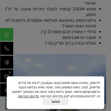
ישראלי
מפגש ZOOM קבוצתי לטובת היכרות ומעבר על לו"ז
המסע
צילום המסע באמצעות מצלמות אקסטרים ורחפנים לפי
זמינות הצוות המוביל
טרולי + מזוודה לבטן מטוס 23 ק"ג
הושבה מראש במטוס
הובלת כבודה ברכב חפ"ק נפרד
לידיעתך, באתרנו נעשה שימוש בקבצי Cookies, לרבות של צדדים
שלישיים, לצורך ניתוח השימוש באתר, שיפור חוויית הגלישה והצגת
פרסום מותאם אישית. המשך גלישה באתר מהווה את הסכמתך לשימוש
זה. לפרטים נוספים ניתן לעיין במדיניות הפרטיות.
מדיניות הפרטיות
מאשר