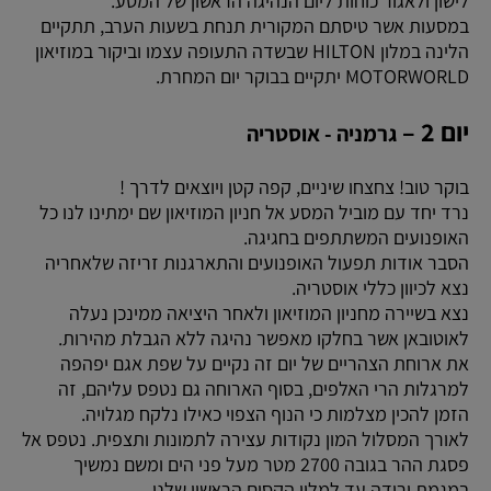
לישון ולאגור כוחות ליום הנהיגה הראשון של המסע.
במסעות אשר טיסתם המקורית תנחת בשעות הערב, תתקיים
הלינה במלון HILTON שבשדה התעופה עצמו וביקור במוזיאון
MOTORWORLD יתקיים בבוקר יום המחרת.
יום 2 –
גרמניה - אוסטריה
בוקר טוב! צחצחו שיניים, קפה קטן ויוצאים לדרך !
נרד יחד עם מוביל המסע אל חניון המוזיאון שם ימתינו לנו כל
האופנועים המשתתפים בחגיגה.
הסבר אודות תפעול האופנועים והתארגנות זריזה שלאחריה
נצא לכיוון כללי אוסטריה.
נצא בשיירה מחניון המוזיאון ולאחר היציאה ממינכן נעלה
לאוטובאן אשר בחלקו מאפשר נהיגה ללא הגבלת מהירות.
את ארוחת הצהריים של יום זה נקיים על שפת אגם יפהפה
למרגלות הרי האלפים, בסוף הארוחה גם נטפס עליהם, זה
הזמן להכין מצלמות כי הנוף הצפוי כאילו נלקח מגלויה.
לאורך המסלול המון נקודות עצירה לתמונות ותצפית. נטפס אל
פסגת ההר בגובה 2700 מטר מעל פני הים ומשם נמשיך
במגמת ירידה עד למלון הקסום הראשון שלנו.