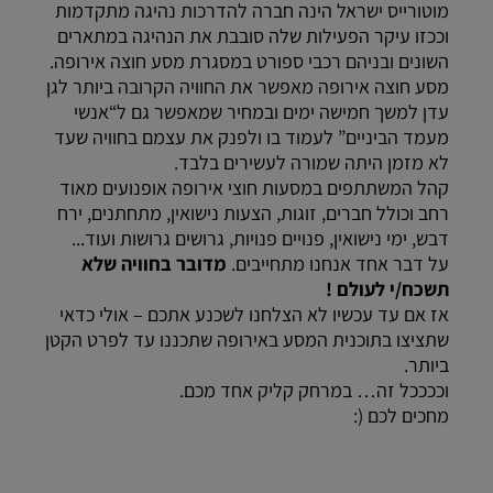
מוטורייס ישראל הינה חברה להדרכות נהיגה מתקדמות
וככזו עיקר הפעילות שלה סובבת את הנהיגה במתארים
השונים ובניהם רכבי ספורט במסגרת מסע חוצה אירופה.
מסע חוצה אירופה מאפשר את החוויה הקרובה ביותר לגן
עדן למשך חמישה ימים ובמחיר שמאפשר גם ל“אנשי
מעמד הביניים” לעמוד בו ולפנק את עצמם בחוויה שעד
לא מזמן היתה שמורה לעשירים בלבד.
קהל המשתתפים במסעות חוצי אירופה אופנועים מאוד
רחב וכולל חברים, זוגות, הצעות נישואין, מתחתנים, ירח
דבש, ימי נישואין, פנויים פנויות, גרושים גרושות ועוד...
על דבר אחד אנחנו מתחייבים.
מדובר בחוויה שלא
תשכח/י לעולם !
אז אם עד עכשיו לא הצלחנו לשכנע אתכם – אולי כדאי
שתציצו בתוכנית המסע באירופה שתכננו עד לפרט הקטן
ביותר.
וככככל זה… במרחק קליק אחד מכם.
מחכים לכם (: