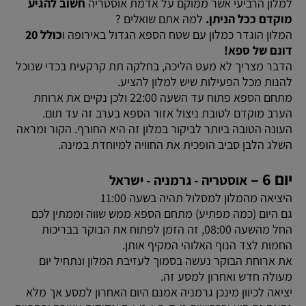
למלון הרביעי אשר ממוקם על אדמת אוסטריה
חשוב להגיע
מוקדם ככל הניתן.
למה אתם שואלים ?
המלון הוגדר כמלון עם שטח הספא הגדול באירופה ו
כולל 20
דונם של ספא!
הדבר מצריך לא מעט הליכה, בחלקה תת קרקעית בכדי שנוכל
להנות מכל הפעילות שיש למלון להציע.
מתחם הספא פתוח עד השעה 22:00 ולכן נקיים את ארוחת
הערב מוקדם לטובת ניצול אזור הספא בערב זה עד תום.
העונה הטובה ביותר לביקור במלון זה היא החורף. הקור ומראה
השלג הלבן סביב הופכית את החוויה למיוחדת במינה.
יום 6 –
אוסטריה - גרמניה - ישראל
היציאה מהמלון למסלול תהיה בשעה 11:00
גם היום (כמה מפתיע) מתחם הספא ממש שווה וממתין לכם
החל מהשעה 08:00, זה הזמן לפתוח את הבוקר בבריכות
החמות לצד הנוף האלוהי המקיף אותן.
את ארוחת הבוקר נעשה בסמוך לעזיבת המלון ונתחיל יום
מעולה חדש ואחרון למסע זה.
יציאה לכיוון מינכן גרמניה אמנם היום האחרון למסע אך מלא