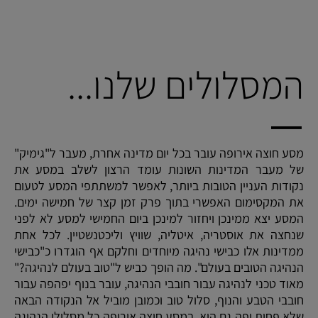
המסלולים שלנו...
מסע חוצה אירופה עובר בכל יום מדינה אחרת, מעבר ל"גימיק"
של מעבר המדינות השונות עומד הרצון לשלב במסע את
נקודות העניין הטובות ביותר, לאפשר למשתתפי המסע לטעום
את המקסימום האפשרי בתוך פרק זמן קצר של חמישה ימים.
המסע יצא ממינכן ויחזור למינכן ביום החמישי למסע לא לפני
שנחצה את אוסטריה, איטליה, שוויץ וליכטנשטיין. לכל אחת
ממדינות אלו כבישי נהיגה מיוחדים וחלקם אף הוגדרו כ"כבישי
הנהיגה הטובים בעולם". מה הופך כביש ל"טוב בעולם לנהיגה?"
מאוד טכני לנהיגה עבור חובבי הנהיגה, עובר בנוף יפהפה עבור
חובבי הטבע והנוף, סלול טוב וכמובן מוביל אל הנקודה הבאה
שלא פחות יפה גם היא. במסע חוצה אירופה כל מסלולי הנהיגה