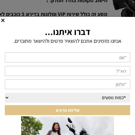
חישוב מקומות בחדר המלון:
1
מסע זה כולל שירות VIP ומלונות בדירוג 5 כוכבים לאורך כל המסע
גיר:
אוטומט
דברו איתנו...
אנחנו מזמינים אתכם להשאיר פרטים ולהישאר מחוברים.
שים לב!
המחיר מתייחס לחבילת הכל כלול עבור נוסע בוד
המוצעת.
כלל התמונות באתר מיועדות לצורך המחשה בלבד של אופי
13,020
₪
בצע הזמנה