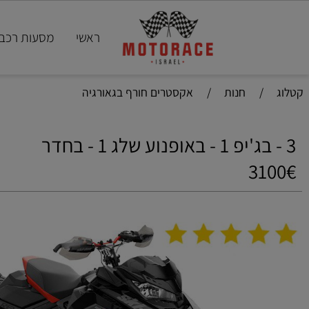
ראשי
מסעות רכבי ספ
ג
/
חנות
/
אקסטרים חורף בגאורגיה
310