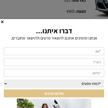
כוח סוס:
510
הנעה:
4WD
גיר:
אוטומט
דברו איתנו...
שים לב!
המחיר מתייחס לחבילת הכל כלול (יחד עם הרכב 
אנחנו מזמינים אתכם להשאיר פרטים ולהישאר מחוברים.
בודד
בחבילה זוגית.
כלל התמונות באתר נועדו לצורך המחשה בלבד | המחיר הש
מחושב בהתאמה לשער האירו היציג
21,000
₪
בצע הזמנה