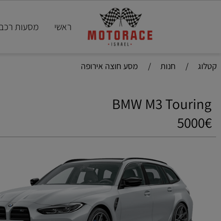
ראשי
מסעות רכבי ספ
ג
/
חנות
/
מסע חוצה אירופה
BMW M3 Touri
500